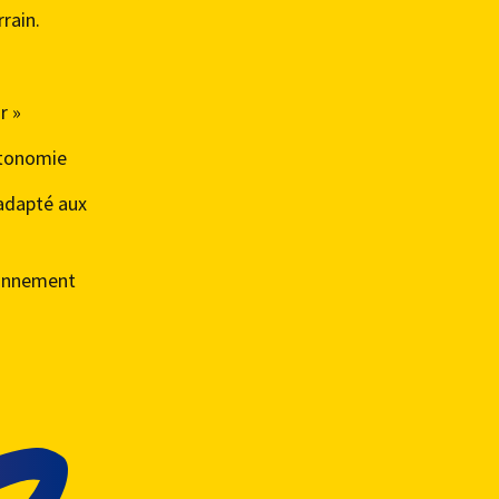
rrain.
r »
autonomie
 adapté aux
ronnement