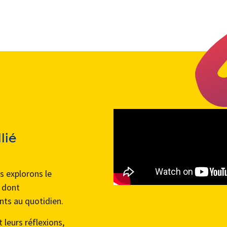
lié
s explorons le
n dont
nts au quotidien.
leurs réflexions,