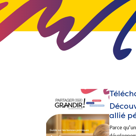
Téléch
Découv
allié 
Parce qu’un
développeme