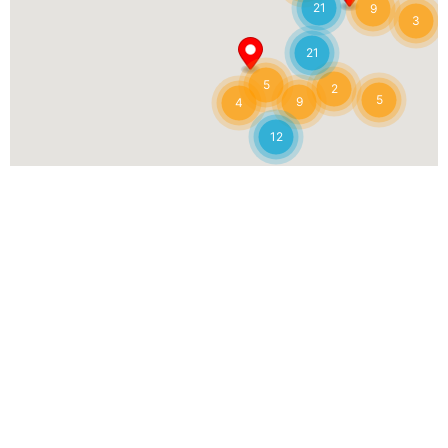
21
9
(450) 625-3467
3
florelbaacosta@videotron.ca
21
Places au permis : 6
5
2
5
9
4
Instructions
12
ADI, RATIBA
450-625-5270
boutiti3@hotmail.com
Places au permis : 9
Instructions
AHARONIAN, ZAIBOUR
579-279-8583
aharonz2004@yahoo.com