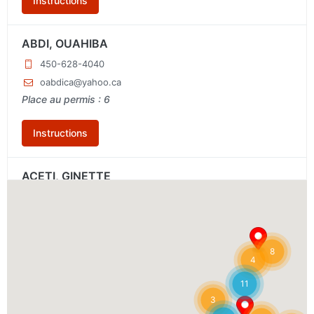
Instructions
ABDI, OUAHIBA
450-628-4040
oabdica@yahoo.ca
Place au permis : 6
Instructions
ACETI, GINETTE
(450) 625-5237
ginette.aceti@hotmail.ca
Places au permis : 6
8
4
Instructions
11
3
ACOSTA, FLOR ELBA